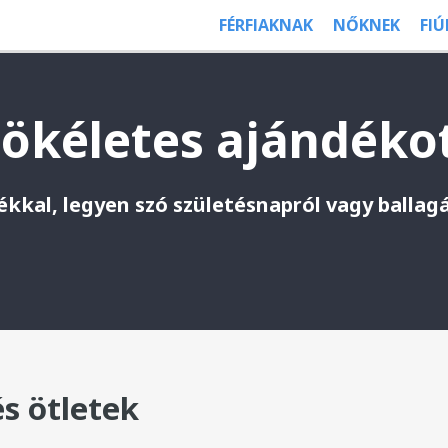
FÉRFIAKNAK
NŐKNEK
FI
tökéletes ajándéko
kkal, legyen szó születésnapról vagy ballag
s ötletek