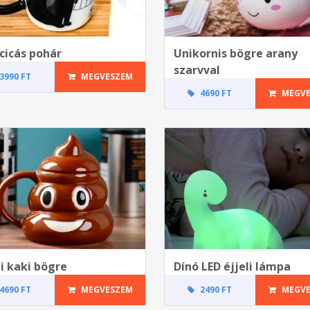
 cicás pohár
Unikornis bögre arany
szarvval
3990 FT
MEGVESZEM
4690 FT
MEGVE
i kaki bögre
Dínó LED éjjeli lámpa
4690 FT
MEGVESZEM
2490 FT
MEGVE