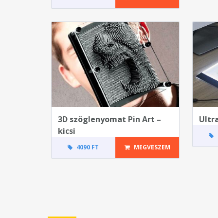
3D szöglenyomat Pin Art –
Ultr
kicsi
4090 FT
MEGVESZEM