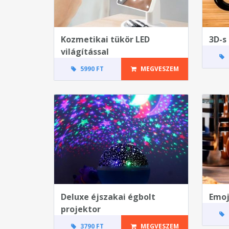
Kozmetikai tükör LED
3D-s
világítással
5990 FT
MEGVESZEM
Deluxe éjszakai égbolt
Emoj
projektor
3790 FT
MEGVESZEM