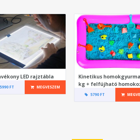
avékony LED rajztábla
Kinetikus homokgyurma
kg + felfújható homoko
5990 FT
MEGVESZEM
5790 FT
MEGVE