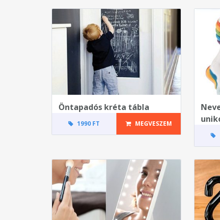
Öntapadós kréta tábla
Neve
unik
1990 FT
MEGVESZEM