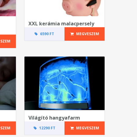
XXL kerámia malacpersely
6590 FT
MEGVESZEM
SZEM
Világító hangyafarm
SZEM
12290 FT
MEGVESZEM