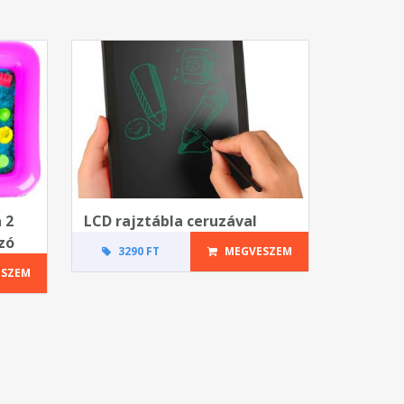
 2
LCD rajztábla ceruzával
zó
3290 FT
MEGVESZEM
SZEM