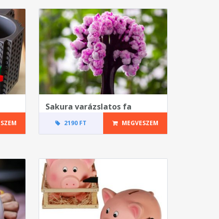
Sakura varázslatos fa
SZEM
2190 FT
MEGVESZEM