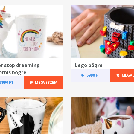
r stop dreaming
Lego bögre
ornis bögre
5990 FT
MEGVE
3990 FT
MEGVESZEM