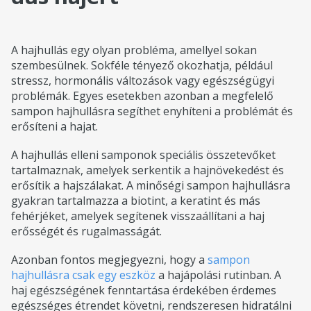
A hajhullás egy olyan probléma, amellyel sokan
szembesülnek. Sokféle tényező okozhatja, például
stressz, hormonális változások vagy egészségügyi
problémák. Egyes esetekben azonban a megfelelő
sampon hajhullásra segíthet enyhíteni a problémát és
erősíteni a hajat.
A hajhullás elleni samponok speciális összetevőket
tartalmaznak, amelyek serkentik a hajnövekedést és
erősítik a hajszálakat. A minőségi sampon hajhullásra
gyakran tartalmazza a biotint, a keratint és más
fehérjéket, amelyek segítenek visszaállítani a haj
erősségét és rugalmasságát.
Azonban fontos megjegyezni, hogy a
sampon
hajhullásra csak egy eszköz
a hajápolási rutinban. A
haj egészségének fenntartása érdekében érdemes
egészséges étrendet követni, rendszeresen hidratálni