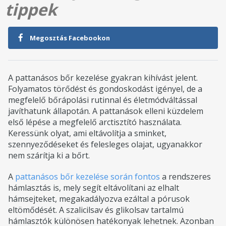
tippek
Megosztás Facebookon
A pattanásos bőr kezelése gyakran kihívást jelent.
Folyamatos törődést és gondoskodást igényel, de a
megfelelő bőrápolási rutinnal és életmódváltással
javíthatunk állapotán. A pattanások elleni küzdelem
első lépése a megfelelő arctisztító használata.
Keressünk olyat, ami eltávolítja a sminket,
szennyeződéseket és felesleges olajat, ugyanakkor
nem szárítja ki a bőrt.
A
pattanásos bőr kezelése során fontos
a rendszeres
hámlasztás is, mely segít eltávolítani az elhalt
hámsejteket, megakadályozva ezáltal a pórusok
eltömődését. A szalicilsav és glikolsav tartalmú
hámlasztók különösen hatékonyak lehetnek. Azonban