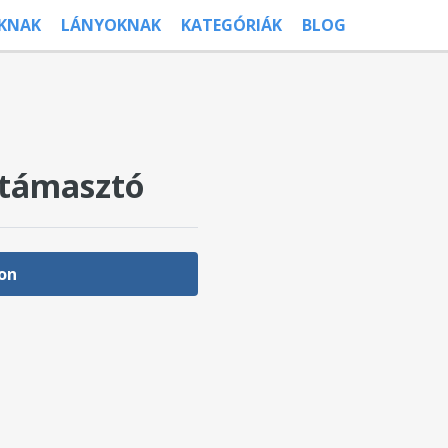
ÚKNAK
LÁNYOKNAK
KATEGÓRIÁK
BLOG
itámasztó
on