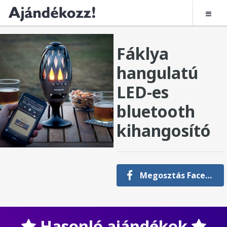
Fáklya
hangulatú
LED-es
bluetooth
kihangosító
Megosztás Facebookon
Hasonló ajándékok