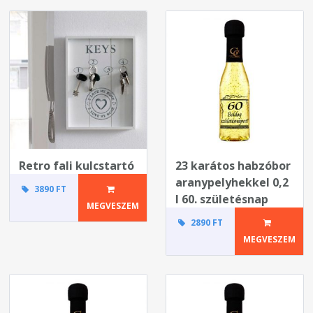
Retro fali kulcstartó
23 karátos habzóbor
aranypelyhekkel 0,2
3890 FT
l 60. születésnap
MEGVESZEM
2890 FT
MEGVESZEM