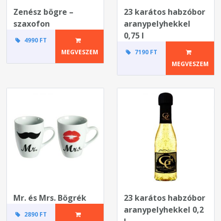
Zenész bögre –
23 karátos habzóbor
szaxofon
aranypelyhekkel
0,75 l
4990 FT
MEGVESZEM
7190 FT
MEGVESZEM
Mr. és Mrs. Bögrék
23 karátos habzóbor
aranypelyhekkel 0,2
2890 FT