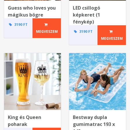
Guess who loves you
LED csillogó
mágikus bögre
képkeret (1
fénykép)
3190 FT
MEGVESZEM
3190 FT
MEGVESZEM
King és Queen
Bestway dupla
poharak
gumimatrac 193 x