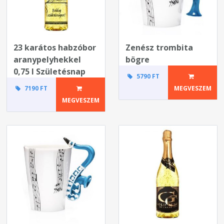
23 karátos habzóbor
Zenész trombita
aranypelyhekkel
bögre
0,75 l Születésnap
5790 FT
7190 FT
MEGVESZEM
MEGVESZEM