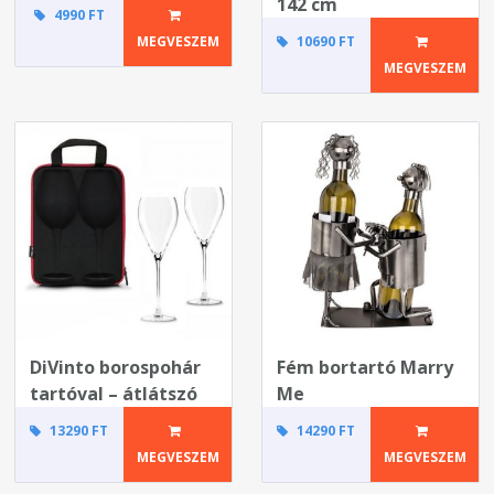
142 cm
4990 FT
MEGVESZEM
10690 FT
MEGVESZEM
DiVinto borospohár
Fém bortartó Marry
tartóval – átlátszó
Me
13290 FT
14290 FT
MEGVESZEM
MEGVESZEM