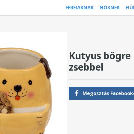
FÉRFIAKNAK
NŐKNEK
FI
Kutyus bögre
zsebbel
Megosztás Facebook