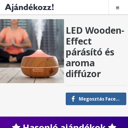
LED Wooden-
Effect
párásító és
aroma
diffúzor
Megosztás Facebookon
Hasonló ajándékok