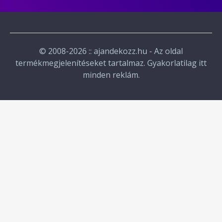
© 2008-2026 :: ajandekozz.hu - Az oldal
termékmegjelenítéseket tartalmaz. Gyakorlatilag itt
minden reklám.