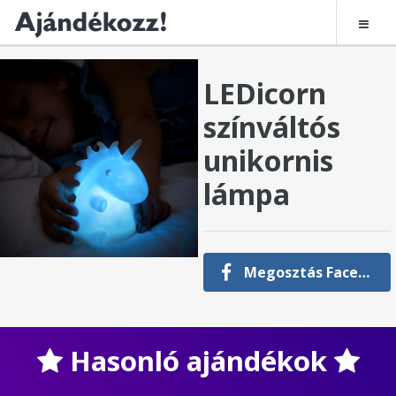
LEDicorn
színváltós
unikornis
lámpa
Megosztás Facebookon
Hasonló ajándékok