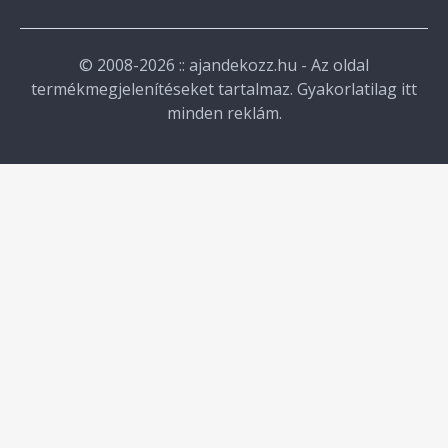
© 2008-2026 :: ajandekozz.hu - Az oldal
termékmegjelenítéseket tartalmaz. Gyakorlatilag itt
minden reklám.