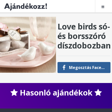
Love birds só-
és borsszóró
díszdobozban
Megosztás Facebookon
Hasonló ajándékok