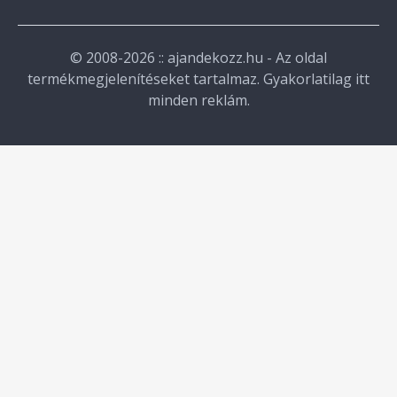
© 2008-2026 :: ajandekozz.hu - Az oldal
termékmegjelenítéseket tartalmaz. Gyakorlatilag itt
minden reklám.