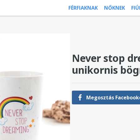
FÉRFIAKNAK
NŐKNEK
FI
Never stop d
unikornis bög
Megosztás Facebook