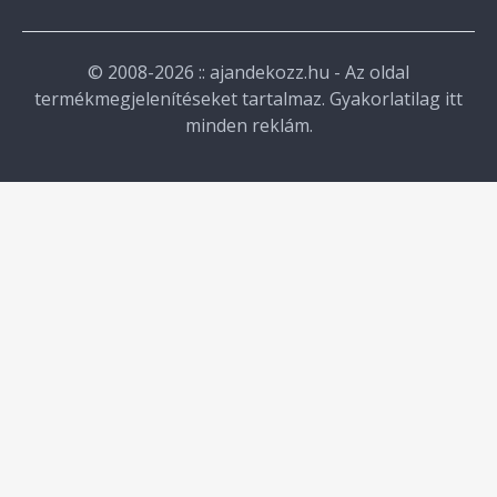
© 2008-2026 :: ajandekozz.hu - Az oldal
termékmegjelenítéseket tartalmaz. Gyakorlatilag itt
minden reklám.