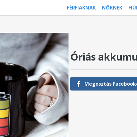
FÉRFIAKNAK
NŐKNEK
FI
Óriás akkumu
Megosztás Facebook