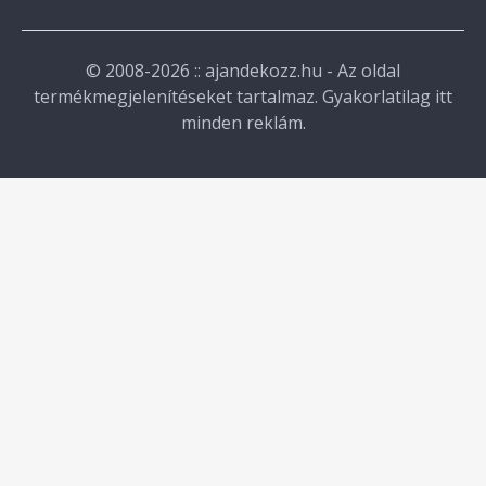
© 2008-2026 :: ajandekozz.hu - Az oldal
termékmegjelenítéseket tartalmaz. Gyakorlatilag itt
minden reklám.