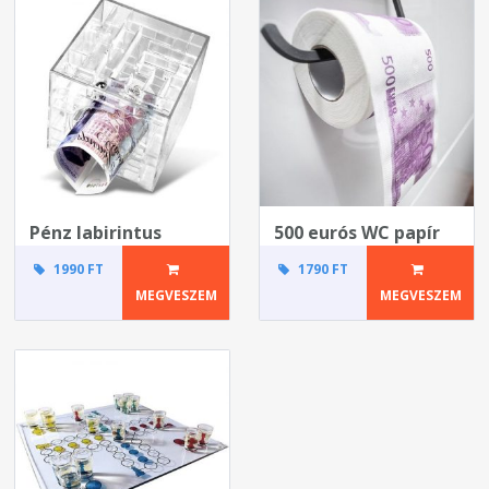
Pénz labirintus
500 eurós WC papír
1990 FT
1790 FT
MEGVESZEM
MEGVESZEM