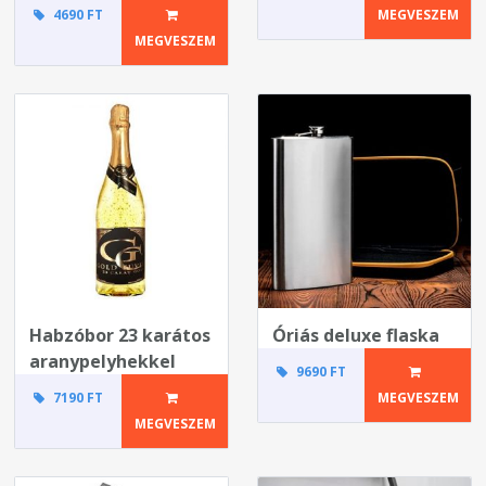
4690 FT
MEGVESZEM
MEGVESZEM
Habzóbor 23 karátos
Óriás deluxe flaska
aranypelyhekkel
9690 FT
7190 FT
MEGVESZEM
MEGVESZEM