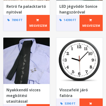
Retró fa palacktartó
LED jégvödör Sonice
nyitóval
hangszóróval
7890 FT
14390 FT
MEGVESZEM
MEGVESZEM
Nyakkendő vicces
Visszafelé járó
megkötési
falióra
utasítással
5390 FT