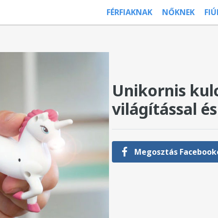
FÉRFIAKNAK
NŐKNEK
FI
Unikornis kul
világítással é
Megosztás Facebook