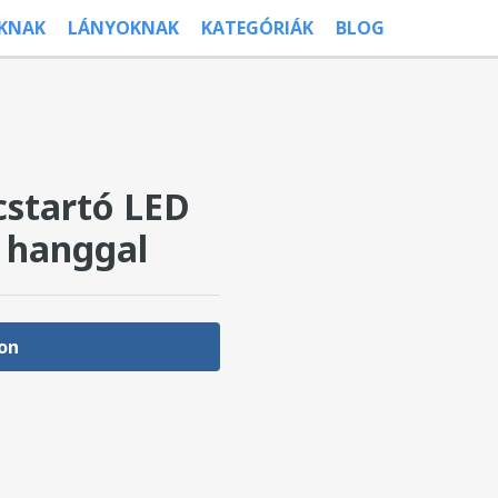
ÚKNAK
LÁNYOKNAK
KATEGÓRIÁK
BLOG
cstartó LED
s hanggal
on