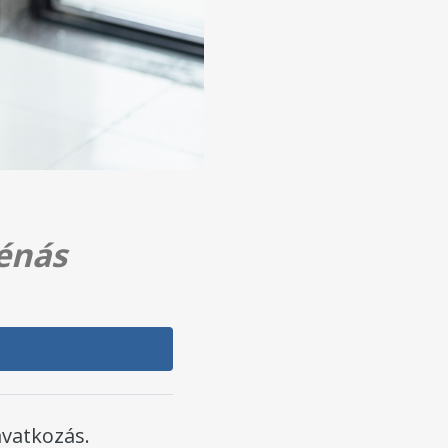
énás
avatkozás.