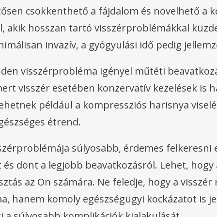
ntősen csökkenthető a fájdalom és növelhető a 
, akik hosszan tartó visszérproblémákkal küzde
málisan invazív, a gyógyulási idő pedig jellemz
en visszérprobléma igényel műtéti beavatkozás
ert visszér esetében konzervatív kezelések is 
lehetnek például a kompressziós harisnya viselé
gészséges étrend.
zérproblémája súlyosabb, érdemes felkeresni e
t és dönt a legjobb beavatkozásról. Lehet, hogy
sztás az Ön számára. Ne feledje, hogy a visszé
ma, hanem komoly egészségügyi kockázatot is jel
 a súlyosabb komplikációk kialakulását.