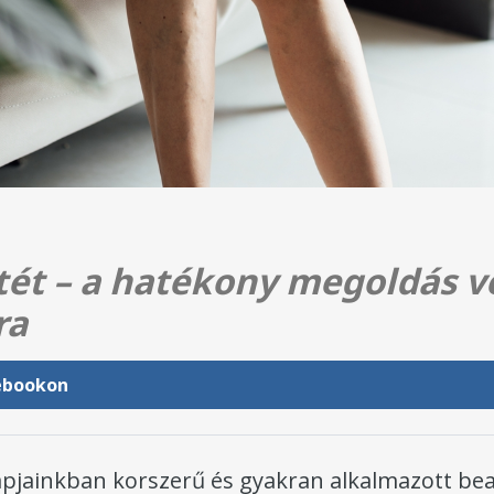
tét – a hatékony megoldás v
ra
ebookon
apjainkban korszerű és gyakran alkalmazott be