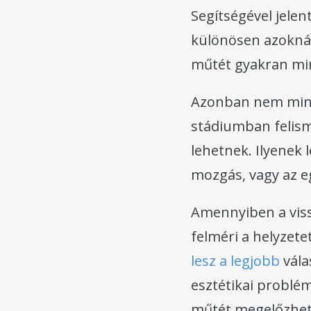
Segítségével jele
különösen azoknál
műtét gyakran mini
Azonban nem mind
stádiumban felism
lehetnek. Ilyenek 
mozgás, vagy az e
Amennyiben a viss
felméri a helyzete
lesz a legjobb
vála
esztétikai problé
műtét megelőzheti