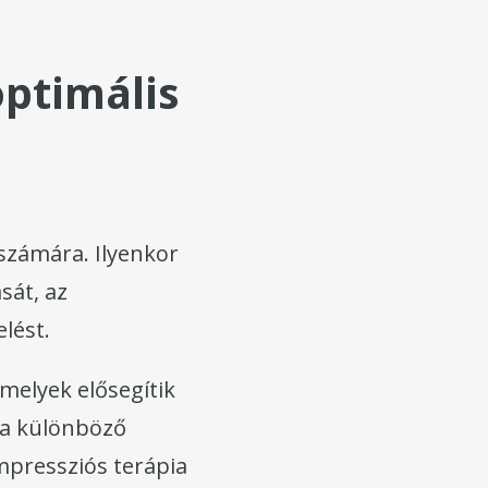
optimális
 számára. Ilyenkor
sát, az
lést.
melyek elősegítik
k a különböző
ompressziós terápia