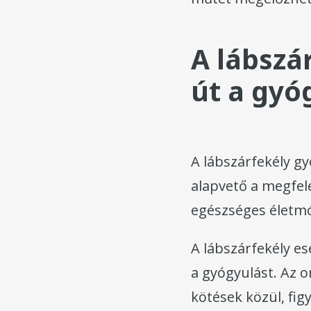
A lábszá
út a gyó
A lábszárfekély gy
alapvető a megfele
egészséges életmó
A lábszárfekély es
a gyógyulást. Az 
kötések közül, fig