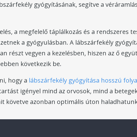
bszárfekély gyógyításának, segítve a véráramlás 
elés, a megfelelő táplálkozás és a rendszeres 
ezetnek a gyógyulásban. A lábszárfekély gyógyít
van részt vegyen a kezelésben, hiszen az ő egy
ebben következik be.
ni, hogy a
lábszárfekély gyógyítása hosszú fol
tartást igényel mind az orvosok, mind a betegek
ait követve azonban optimális úton haladhatunk 