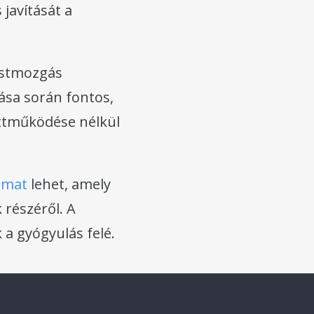
javítását a
testmozgás
ása során fontos,
üttműködése nélkül
yamat
lehet, amely
 részéről. A
a gyógyulás felé.