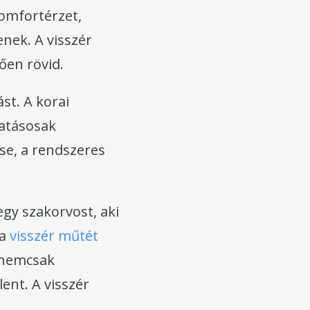
komfortérzet,
nek. A visszér
ően rövid.
t. A korai
hatásosak
se, a rendszeres
gy szakorvost, aki
 a
visszér műtét
r nemcsak
ent. A visszér