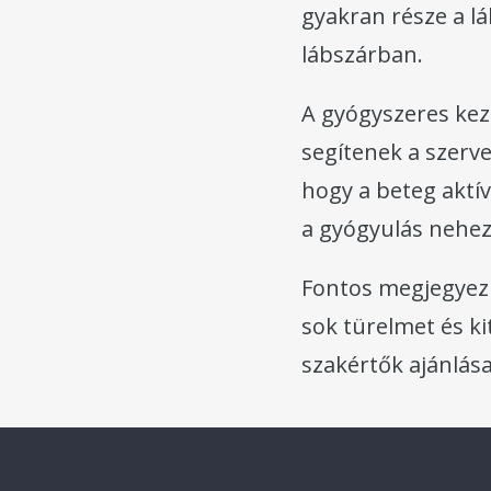
gyakran része a lá
lábszárban.
A gyógyszeres kez
segítenek a szerv
hogy a beteg aktí
a gyógyulás nehez
Fontos megjegyez
sok türelmet és ki
szakértők ajánlás