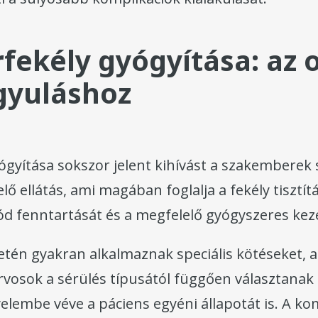
rfekély gyógyítása: az 
gyuláshoz
ógyítása sokszor jelent kihívást a szakemberek
lő ellátás, ami magában foglalja a fekély tisztítá
d fenntartását és a megfelelő gyógyszeres keze
etén gyakran alkalmaznak speciális kötéseket, a
orvosok a sérülés típusától függően választana
yelembe véve a páciens egyéni állapotát is. A k