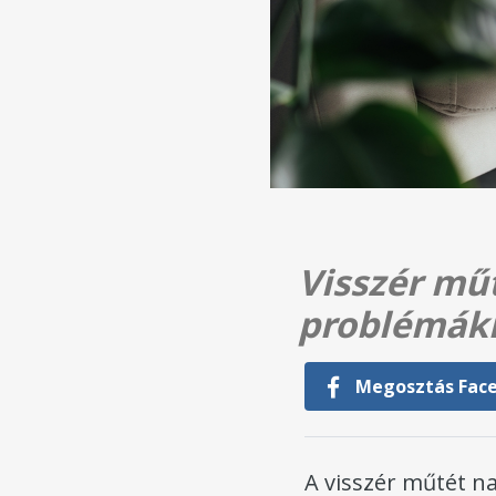
Visszér mű
problémák
Megosztás Fac
A visszér műtét n